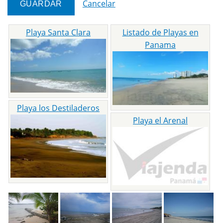
Cancelar
Playa Santa Clara
Listado de Playas en
Panama
Playa los Destiladeros
Playa el Arenal