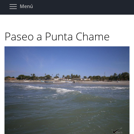
Pasar
Toggle menu visibility
Menú
al
contenido
principal
Paseo a Punta Chame