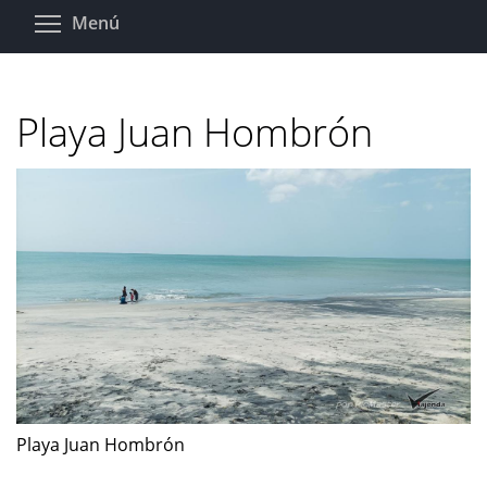
Pasar
Toggle menu visibility
Menú
al
contenido
principal
Playa Juan Hombrón
Playa Juan Hombrón