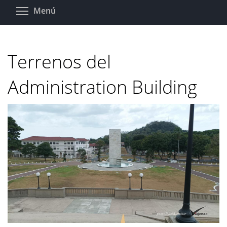
Pasar
Toggle menu visibility
Menú
al
contenido
principal
Terrenos del
Administration Building