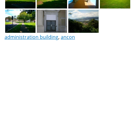
administration building
,
ancon