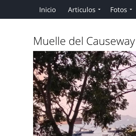
Pasar
Inicio
Articulos
Fotos
al
contenido
principal
Muelle del Causewa