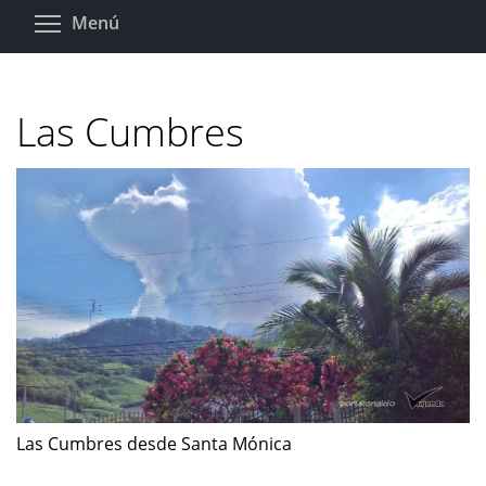
Pasar
Toggle menu visibility
Menú
al
contenido
principal
Las Cumbres
Las Cumbres desde Santa Mónica