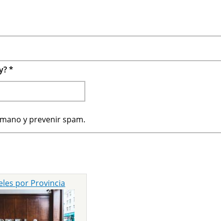
 y?
*
humano y prevenir spam.
eles por Provincia