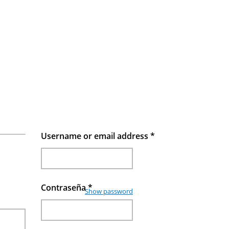
Username or email address
*
Contraseña
*
Show password