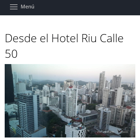
Pasar
Toggle menu visibility
Menú
al
contenido
principal
Desde el Hotel Riu Calle
50