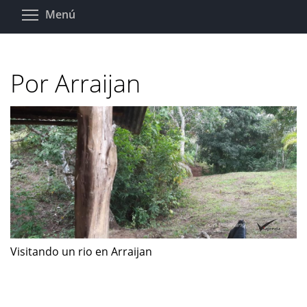
Pasar
Toggle menu visibility
Menú
al
contenido
principal
Por Arraijan
Visitando un rio en Arraijan