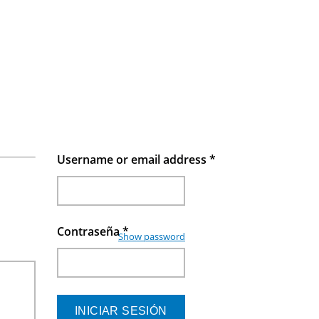
Username or email address
*
Contraseña
*
Show password