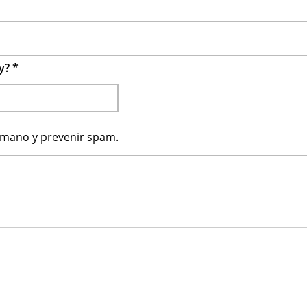
 y?
*
humano y prevenir spam.