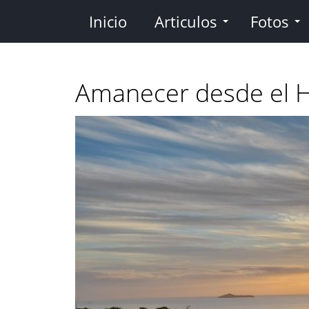
Pasar
Inicio
Articulos
Fotos
al
contenido
principal
Amanecer desde el H