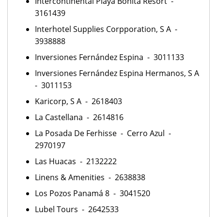
Intercontinental Playa Bonita Resort -
3161439
Interhotel Supplies Corpporation, S A -
3938888
Inversiones Fernández Espina - 3011133
Inversiones Fernández Espina Hermanos, S A
- 3011153
Karicorp, S A - 2618403
La Castellana - 2614816
La Posada De Ferhisse - Cerro Azul -
2970197
Las Huacas - 2132222
Linens & Amenities - 2638838
Los Pozos Panamá 8 - 3041520
Lubel Tours - 2642533