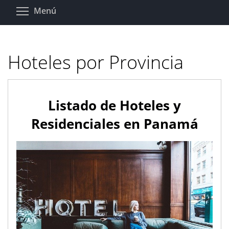
Pasar
Toggle menu visibility
Menú
al
contenido
principal
Hoteles por Provincia
Listado de Hoteles y
Residenciales en Panamá