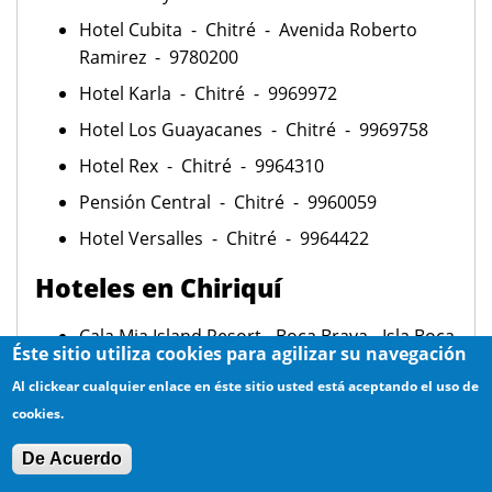
Hotel Cubita - Chitré - Avenida Roberto
Ramirez - 9780200
Hotel Karla - Chitré - 9969972
Hotel Los Guayacanes - Chitré - 9969758
Hotel Rex - Chitré - 9964310
Pensión Central - Chitré - 9960059
Hotel Versalles - Chitré - 9964422
Hoteles en Chiriquí
Cala Mia Island Resort - Boca Brava - Isla Boca
Éste sitio utiliza cookies para agilizar su navegación
Brava - 851-0025
Al clickear cualquier enlace en éste sitio usted está aceptando el uso de
Bambito Forest Resort - Cerro Punta -
cookies.
7715126
De Acuerdo
Cabañas Finca La Providencia - Volcán -
7714162