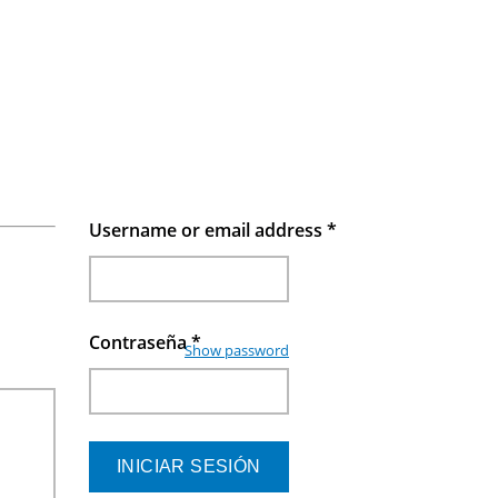
Username or email address
*
Contraseña
*
Show password