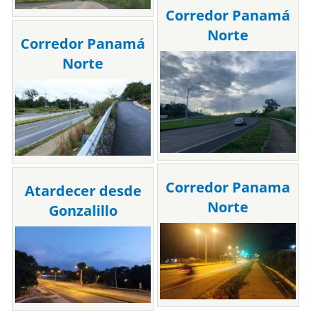
Corredor Panamá
Norte
Corredor Panamá
Norte
Corredor Panama
Atardecer desde
Norte
Gonzalillo