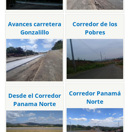
Avances carretera
Corredor de los
Gonzalillo
Pobres
Corredor Panamá
Desde el Corredor
Norte
Panama Norte