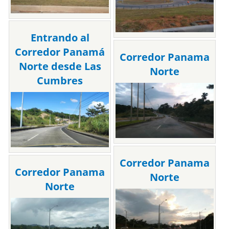
Entrando al
Corredor Panamá
Corredor Panama
Norte desde Las
Norte
Cumbres
Corredor Panama
Corredor Panama
Norte
Norte