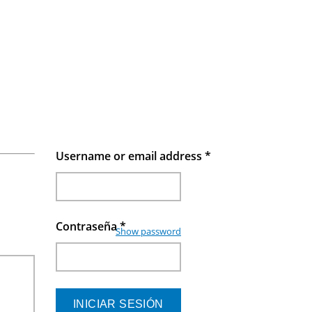
Username or email address
*
Contraseña
*
Show password