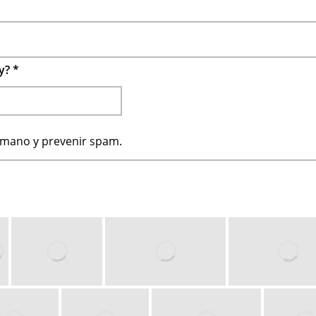
 y?
*
humano y prevenir spam.