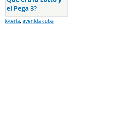
el Pega 3?
loteria
,
avenida cuba