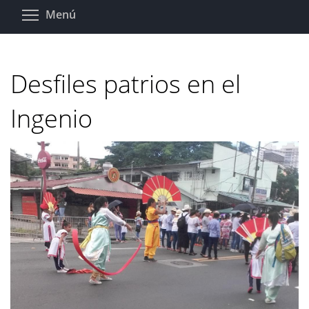
Pasar
Toggle menu visibility
Menú
al
contenido
principal
Desfiles patrios en el
Ingenio