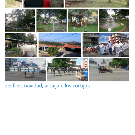
desfiles
,
navidad
,
arraijan
,
los cortijos