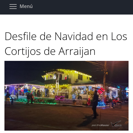
Pasar
Toggle menu visibility
Menú
al
contenido
principal
Desfile de Navidad en Los
Cortijos de Arraijan