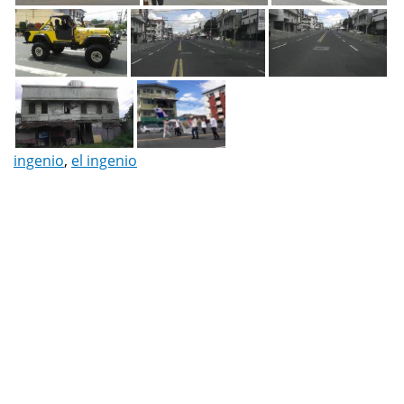
ingenio
,
el ingenio