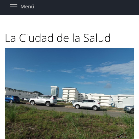
Pasar
Toggle menu visibility
Menú
al
contenido
principal
La Ciudad de la Salud