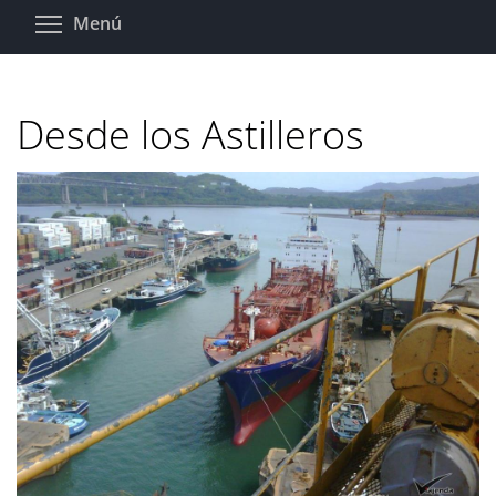
Pasar
Toggle menu visibility
Menú
al
contenido
principal
Desde los Astilleros