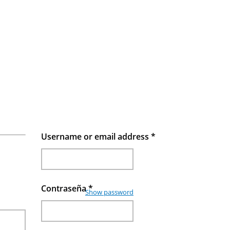
Username or email address
*
Contraseña
*
Show password