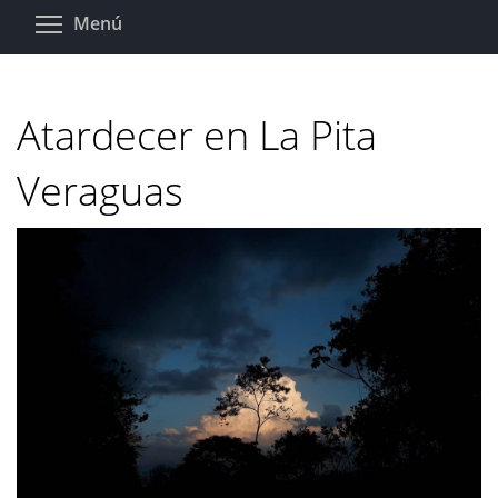
Pasar
Toggle menu visibility
Menú
al
contenido
principal
Atardecer en La Pita
Veraguas