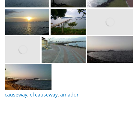
causeway
,
el causeway
,
amador