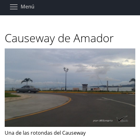
Pasar
Toggle menu visibility
Menú
al
contenido
principal
Causeway de Amador
Una de las rotondas del Causeway