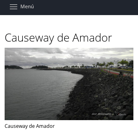
Pasar
Toggle menu visibility
Menú
al
contenido
principal
Causeway de Amador
Causeway de Amador