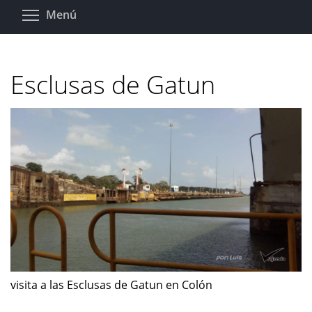
Pasar
Toggle menu visibility
Menú
al
contenido
principal
Esclusas de Gatun
visita a las Esclusas de Gatun en Colón