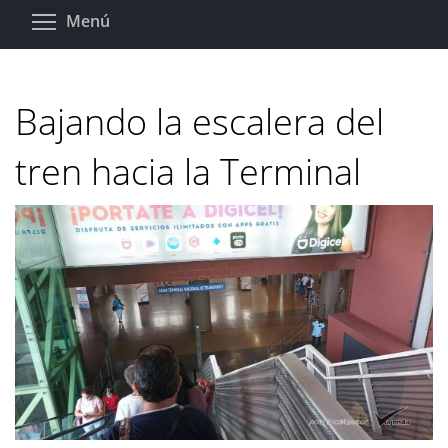
Pasar
Toggle menu visibility
Menú
al
contenido
principal
Bajando la escalera del
tren hacia la Terminal