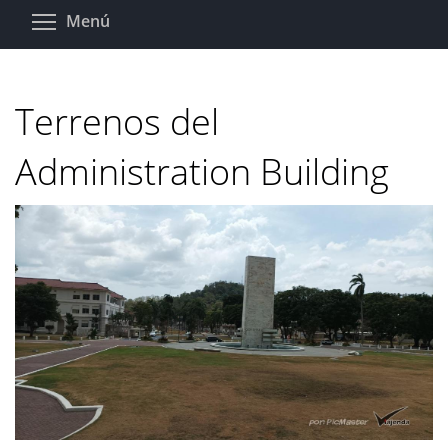
Pasar
Toggle menu visibility
Menú
al
contenido
principal
Terrenos del
Administration Building