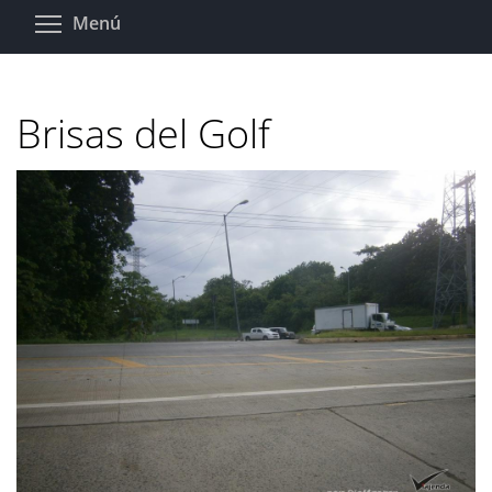
Pasar
Toggle menu visibility
Menú
al
contenido
principal
Brisas del Golf