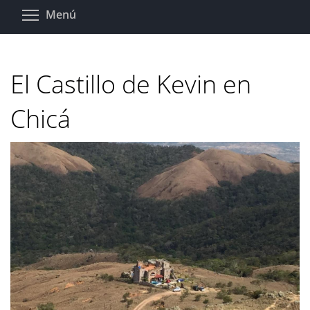
Pasar
Toggle menu visibility
Menú
al
contenido
principal
El Castillo de Kevin en
Chicá