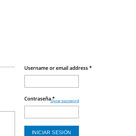
Username or email address
*
Contraseña
*
Show password