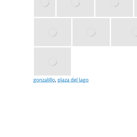
gonzalillo
,
plaza del lago