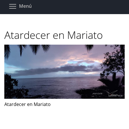
Pasar
Toggle menu visibility
Menú
al
contenido
principal
Atardecer en Mariato
Atardecer en Mariato