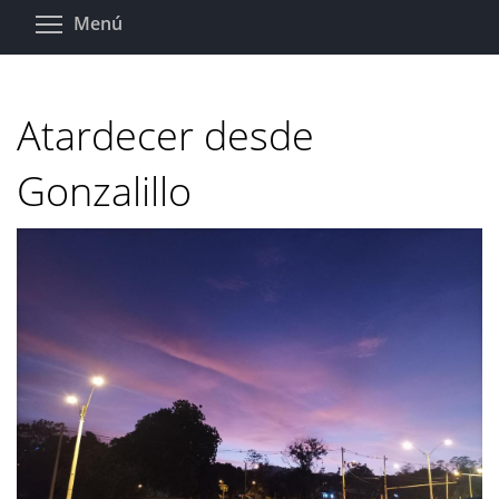
Pasar
Toggle menu visibility
Menú
al
contenido
principal
Atardecer desde
Gonzalillo