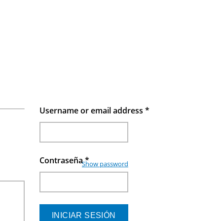
Username or email address
*
Contraseña
*
Show password