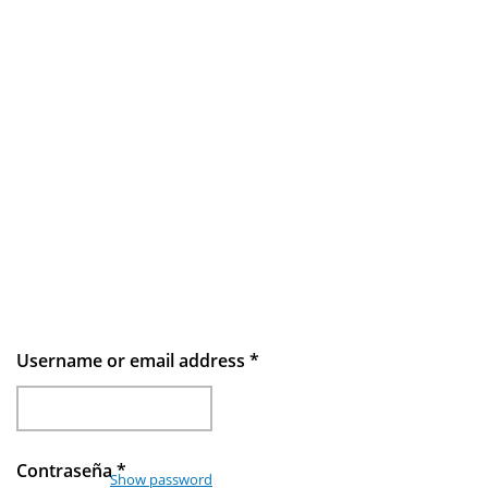
Username or email address
*
Contraseña
*
Show password