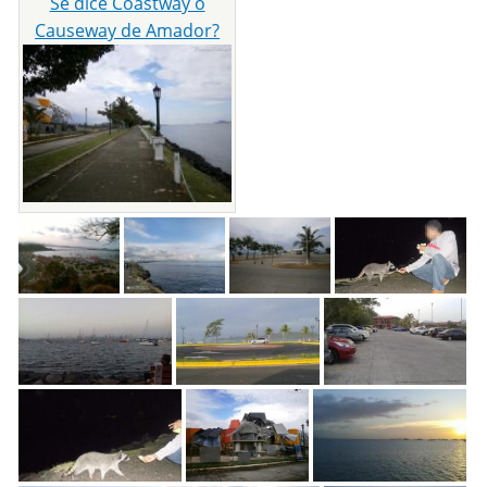
Se dice Coastway o
Causeway de Amador?