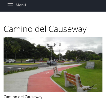
Pasar
Toggle menu visibility
Menú
al
contenido
principal
Camino del Causeway
Camino del Causeway