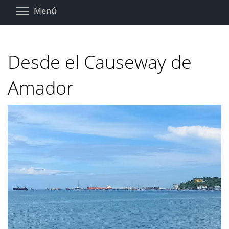
Pasar
Toggle menu visibility
Menú
al
contenido
principal
Desde el Causeway de
Amador