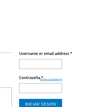
Username or email address
*
Contraseña
*
Show password