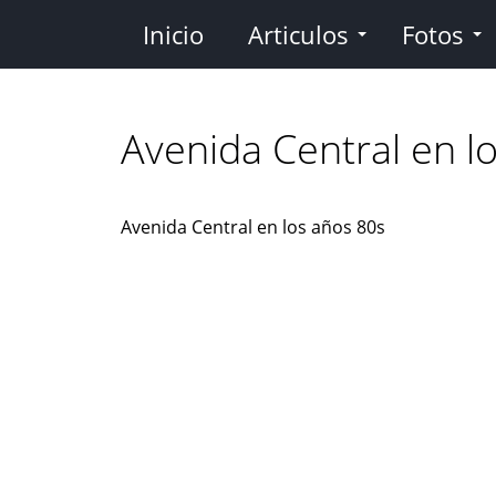
Pasar
Inicio
Articulos
Fotos
al
contenido
principal
Avenida Central en l
Avenida Central en los años 80s