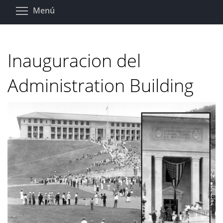
Pasar
Toggle menu visibility
Menú
al
contenido
principal
Inauguracion del
Administration Building