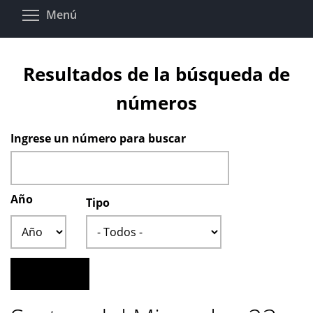
Pasar
Toggle menu visibility
Menú
al
contenido
principal
Resultados de la búsqueda de
números
Ingrese un número para buscar
Año
Tipo
Año