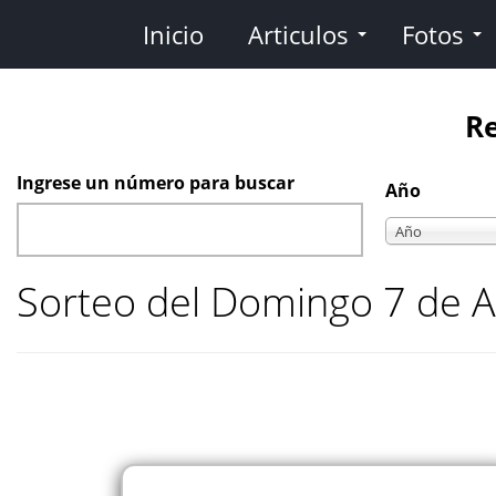
Pasar
Inicio
Articulos
Fotos
al
contenido
principal
Re
Ingrese un número para buscar
Año
Año
Año
Sorteo del Domingo 7 de A