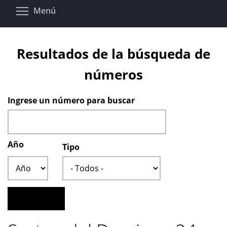
Pasar
Toggle menu visibility
Menú
al
contenido
principal
Resultados de la búsqueda de
números
Ingrese un número para buscar
Año
Tipo
Año