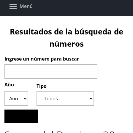
Pasar
Toggle menu visibility
Menú
al
contenido
principal
Resultados de la búsqueda de
números
Ingrese un número para buscar
Año
Tipo
Año