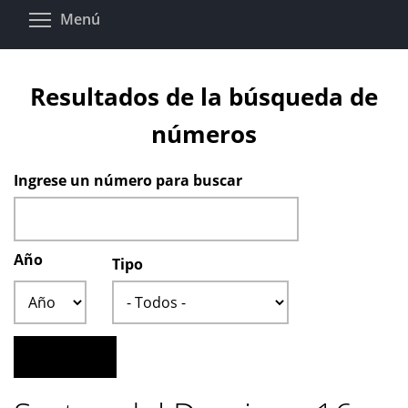
Pasar
Toggle menu visibility
Menú
al
contenido
principal
Resultados de la búsqueda de
números
Ingrese un número para buscar
Año
Tipo
Año