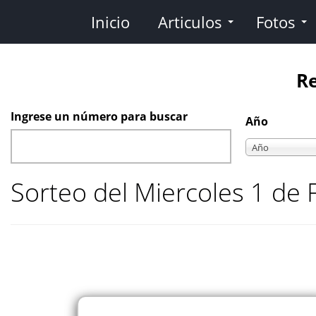
Pasar
Inicio
Articulos
Fotos
al
contenido
principal
Re
Ingrese un número para buscar
Año
Año
Año
Sorteo del Miercoles 1 de