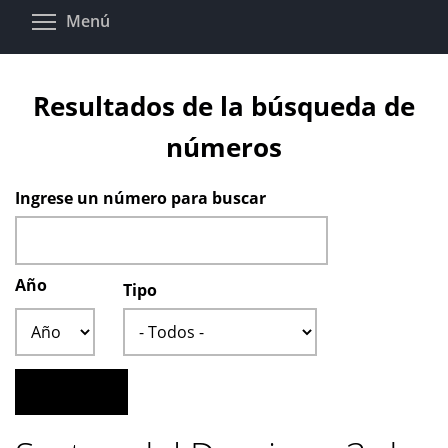
Pasar
Toggle menu visibility
Menú
al
contenido
principal
Resultados de la búsqueda de
números
Ingrese un número para buscar
Año
Tipo
Año