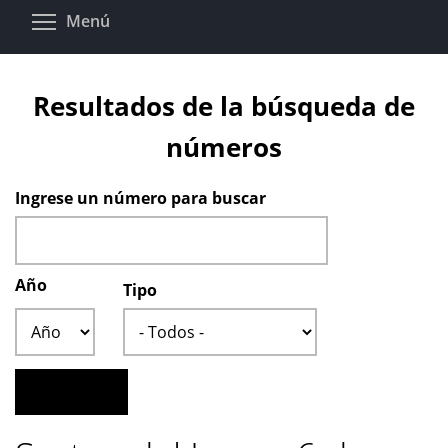
Pasar
Toggle menu visibility
Menú
al
contenido
principal
Resultados de la búsqueda de
números
Ingrese un número para buscar
Año
Tipo
Año