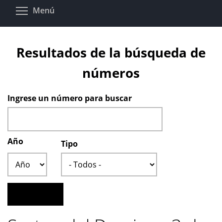
Pasar
Toggle menu visibility
Menú
al
contenido
principal
Resultados de la búsqueda de
números
Ingrese un número para buscar
Año
Tipo
Año