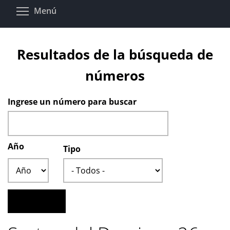
Pasar
Toggle menu visibility
Menú
al
contenido
principal
Resultados de la búsqueda de
números
Ingrese un número para buscar
Año
Tipo
Año