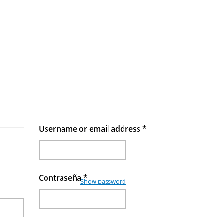
Username or email address
*
Contraseña
*
Show password