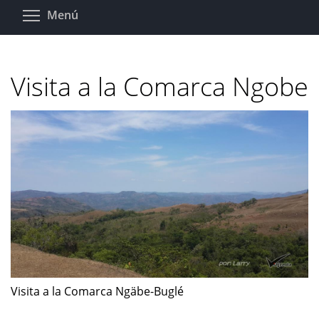
Pasar
Toggle menu visibility
Menú
al
contenido
principal
Visita a la Comarca Ngobe
Visita a la Comarca Ngäbe-Buglé